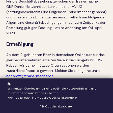
Für die Geschäftsbeziehung zwischen der Trainermacher
GbR Daniel Heitzenröder Lunkenheimer VV UG
(haftungsbeschränkt) (im Folgenden Trainermacher genannt)
und unseren Kund:innen gelten ausschließlich nachfolgende
Allgemeine Geschäftsbedingungen in der zum Zeitpunkt der
Bestellung gültigen Fassung. Letzte Änderung am 04. April
2023.
Ermäßigung
Ab dem 2. gebuchten Platz in demselben Onlinekurs für das
gleiche Unternehmen erhalten Sie auf die Kursgebühr 30%
Rabatt. Für gemeinnützige Organisationen werden
zusätzliche Rabatte gewährt. Melden Sie sich gerne unter
nonprofit@trainermacher.de
.
Zahlungsbedingungen
Wir nutzen Cookies um dir eine optimale Nutzererfahrung und
relevante Kommunikation zu bieten
Mehr dazu
oder
Individuelle Cookies akzeptieren
.
Frei buchbare Kurse und Coachings auf
www.trainermacher.de werden inkl. MwSt. angegeben. Wird
Alle Cookies akzeptieren
ansonsten nichts anderes angegeben, verstehen sich