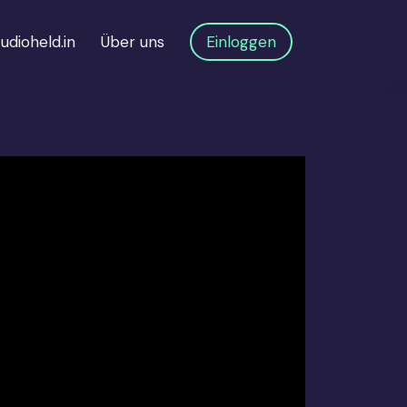
udioheld.in
Über uns
Einloggen