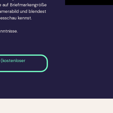
ne auf Briefmarkengröße
Kamerabild und blendest
gesschau kennst.
nntnisse.
n (kostenloser