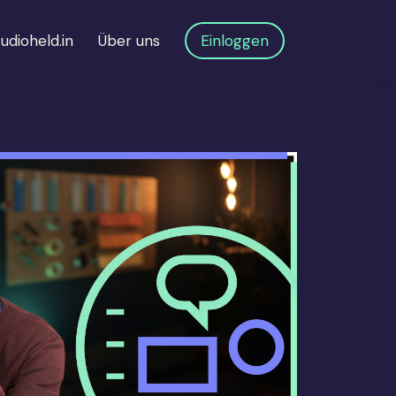
udioheld.in
Über uns
Einloggen